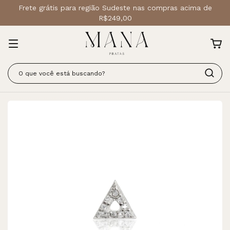
Frete grátis para região Sudeste nas compras acima de
R$249,00