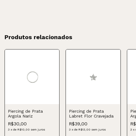
Produtos relacionados
Piercing de Prata
Piercing de Prata
Pi
Argola Nariz
Labret Flor Cravejada
Ar
Ve
R$30,00
R$39,00
R$
3
x
de
R$10,00
sem juros
3
x
de
R$13,00
sem juros
3
x