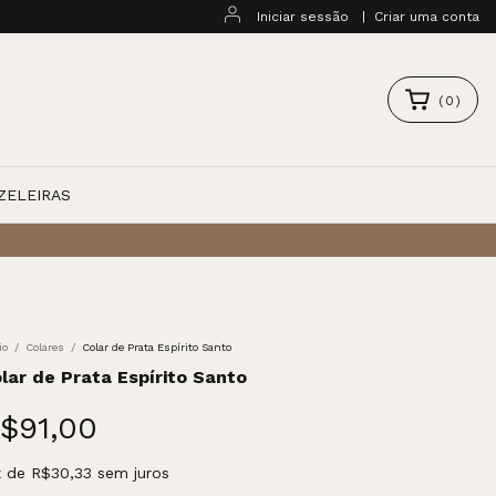
Iniciar sessão
|
Criar uma conta
(
0
)
ZELEIRAS
io
/
Colares
/
Colar de Prata Espírito Santo
lar de Prata Espírito Santo
$91,00
x
de
R$30,33
sem juros