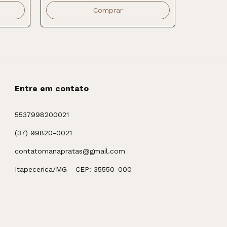
3
x
de
R$32,6
Entre em contato
5537998200021
(37) 99820-0021
contatomanapratas@gmail.com
Itapecerica/MG - CEP: 35550-000