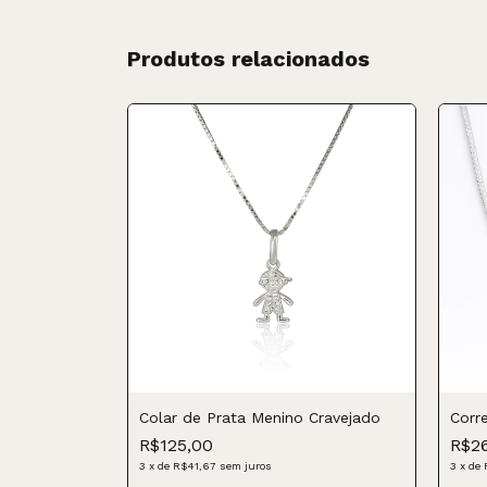
Produtos relacionados
Cravejado
Colar de Prata Menino Cravejado
Corr
R$125,00
R$2
3
x
de
R$41,67
sem juros
3
x
de