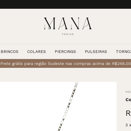
BRINCOS
COLARES
PIERCINGS
PULSEIRAS
TORNO
Frete grátis para região Sudeste nas compras acima de R$249,00
Iníc
Co
R
3