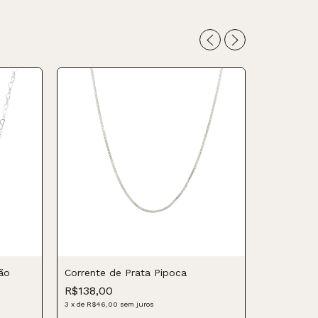
ão
Corrente de Prata Pipoca
R$138,00
Corrente 
3
x
de
R$46,00
sem juros
R$98,00