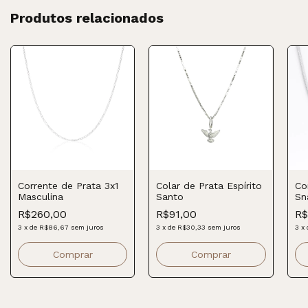
Produtos relacionados
Corrente de Prata 3x1
Colar de Prata Espírito
Co
Masculina
Santo
Sn
R$260,00
R$91,00
R$
3
x
de
R$86,67
sem juros
3
x
de
R$30,33
sem juros
3
x